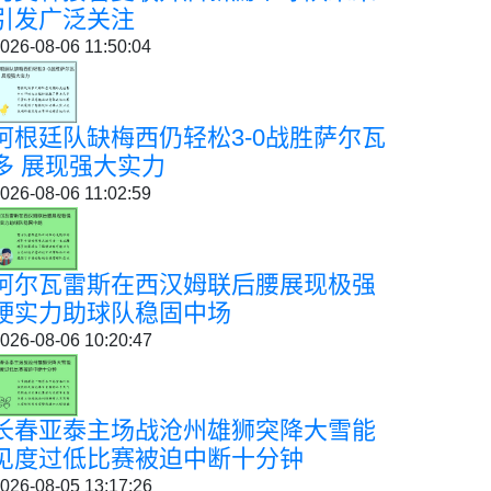
引发广泛关注
026-08-06 11:50:04
阿根廷队缺梅西仍轻松3-0战胜萨尔瓦
多 展现强大实力
026-08-06 11:02:59
阿尔瓦雷斯在西汉姆联后腰展现极强
硬实力助球队稳固中场
026-08-06 10:20:47
长春亚泰主场战沧州雄狮突降大雪能
见度过低比赛被迫中断十分钟
026-08-05 13:17:26