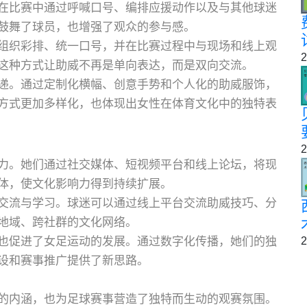
在比赛中通过呼喊口号、编排应援动作以及与其他球迷
鼓舞了球员，也增强了观众的参与感。
组织彩排、统一口号，并在比赛过程中与现场和线上观
2
这种方式让助威不再是单向表达，而是双向交流。
递。通过定制化横幅、创意手势和个人化的助威服饰，
方式更加多样化，也体现出女性在体育文化中的独特表
2
力。她们通过社交媒体、短视频平台和线上论坛，将现
体，使文化影响力得到持续扩展。
交流与学习。球迷可以通过线上平台交流助威技巧、分
地域、跨社群的文化网络。
2
也促进了女足运动的发展。通过数字化传播，她们的独
设和赛事推广提供了新思路。
的内涵，也为足球赛事营造了独特而生动的观赛氛围。