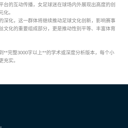
平台的互动传播，女足球迷在球场内外展现出高度的创
元化。
的深化，这一群体将继续推动足球文化创新，影响赛事
丝文化的重要组成部分，更是推动性别平等、丰富体育
*完整3000字以上**的学术或深度分析版本，每个小
更充实。