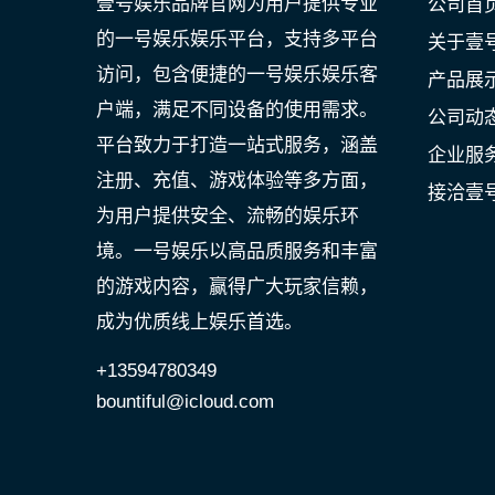
壹号娱乐品牌官网为用户提供专业
公司首
的一号娱乐娱乐平台，支持多平台
关于壹
访问，包含便捷的一号娱乐娱乐客
产品展
户端，满足不同设备的使用需求。
公司动
平台致力于打造一站式服务，涵盖
企业服
注册、充值、游戏体验等多方面，
接洽壹
为用户提供安全、流畅的娱乐环
境。一号娱乐以高品质服务和丰富
的游戏内容，赢得广大玩家信赖，
成为优质线上娱乐首选。
+13594780349
bountiful@icloud.com