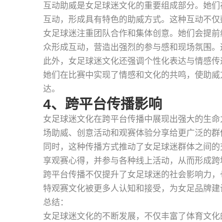
互动助威是女足球迷文化的重要组成部分。她们
互动，形成具有特色的助威方式。这种互动不仅
女足球迷注重团队合作和集体创意。她们会提前
众形成互动，营造出强烈的参与感和现场氛围。
此外，女足球迷文化还强调个性化表达与情感传
她们在比赛中实现了情感和文化的共鸣，使助威
达。
4、跨平台传播影响
女足球迷文化在跨平台传播中展现出强大的生命
场助威、创意活动和观赛体验分享给更广泛的群
同时，这种传播方式推动了女足球迷群体之间的
享观赛心得，并参与各种线上活动，从而形成跨
跨平台传播不仅提升了女足球迷的社会影响力，
特观赛文化被更多人认知和接受，为女足品牌建
总结：
女足球迷文化的不断发展，不仅丰富了体育文化