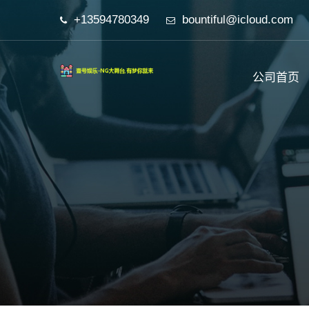
+13594780349
bountiful@icloud.com
公司首页