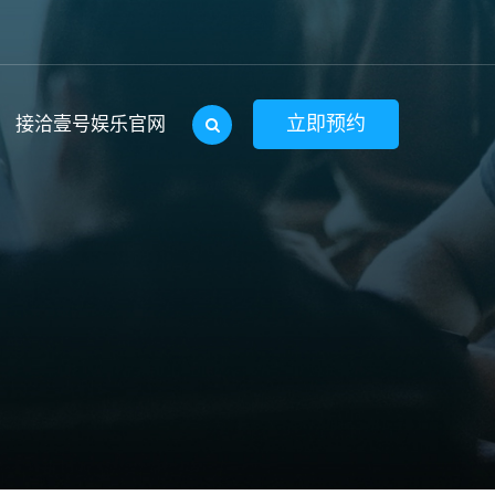
立即预约
接洽壹号娱乐官网