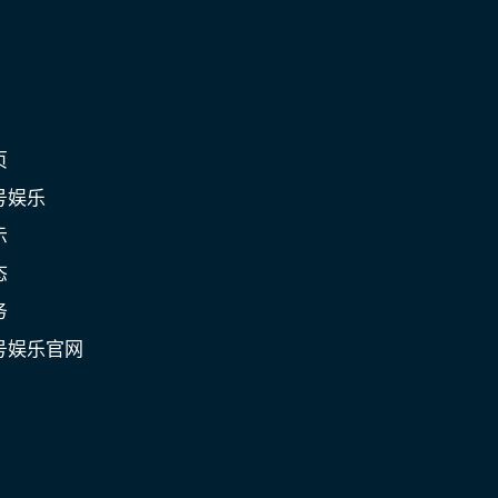
页
号娱乐
示
态
务
号娱乐官网