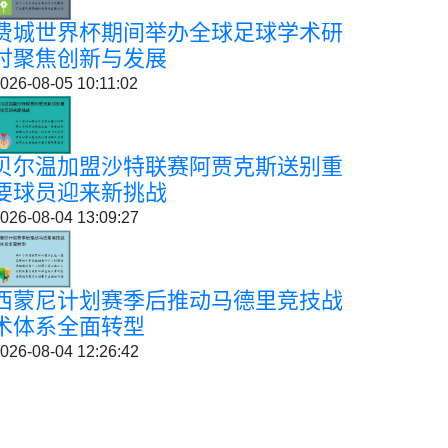
费城世界杯期间举办全球足球学术研
讨聚焦创新与发展
026-08-05 10:11:02
贝尔温加盟沙特联赛阿贾克斯送别重
要球员迎来新挑战
026-08-04 13:09:27
西蒙尼计划赛季后推动马德里竞技战
术体系全面转型
026-08-04 12:26:42