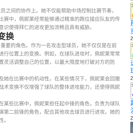
球员之间的协作上。她不仅能帮助中场控制比赛节奏，
比赛中，佩妮莱经常能够通过精准的跑位接应队友的传
意识使得拜仁的进攻更加流畅且具有威胁。
变换
2
为重要的角色。作为一名攻击型球员，她不仅仅是在前
进行位置上的变换。例如，在球队进攻时，佩妮莱常常
置灵活调整自己的位置，以最大限度地打破对方的防
2
及她在比赛中的机动性。在某些情况下，佩妮莱会回撤
战术变换不仅增强了球队的整体进攻能力，还使得佩妮
在某些比赛中，佩妮莱担任起中锋的角色，负责为球队
演第二前锋的角色，配合其他攻击球员进行进攻。她的
2
性。