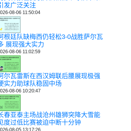
引发广泛关注
026-08-06 11:50:04
阿根廷队缺梅西仍轻松3-0战胜萨尔瓦
多 展现强大实力
026-08-06 11:02:59
阿尔瓦雷斯在西汉姆联后腰展现极强
硬实力助球队稳固中场
026-08-06 10:20:47
长春亚泰主场战沧州雄狮突降大雪能
见度过低比赛被迫中断十分钟
026-08-05 13:17:26