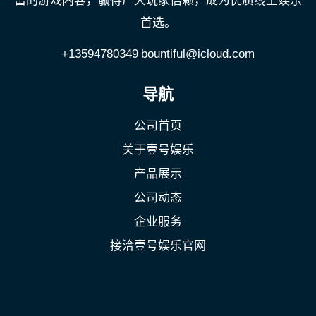
富的游戏内容，赢得广大玩家信赖，成为优质线上娱乐
首选。
+13594780349
bountiful@icloud.com
导航
公司首页
关于壹号娱乐
产品展示
公司动态
企业服务
接洽壹号娱乐官网