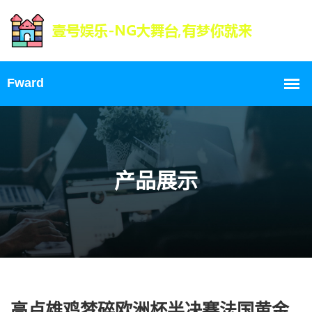
产品展示
高卢雄鸡梦碎欧洲杯半决赛法国黄金