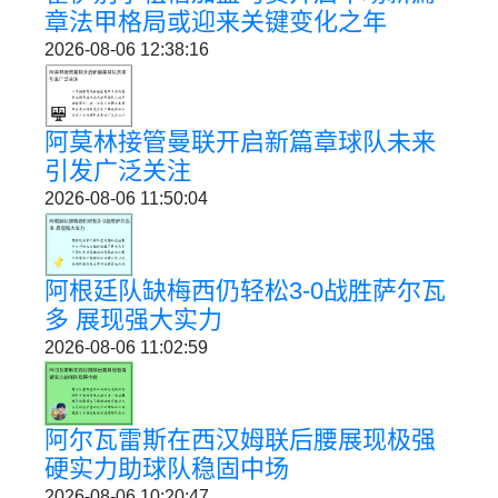
章法甲格局或迎来关键变化之年
2026-08-06 12:38:16
阿莫林接管曼联开启新篇章球队未来
引发广泛关注
2026-08-06 11:50:04
阿根廷队缺梅西仍轻松3-0战胜萨尔瓦
多 展现强大实力
2026-08-06 11:02:59
阿尔瓦雷斯在西汉姆联后腰展现极强
硬实力助球队稳固中场
2026-08-06 10:20:47