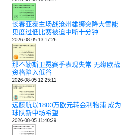
长春亚泰主场战沧州雄狮突降大雪能
见度过低比赛被迫中断十分钟
2026-08-05 13:17:26
那不勒斯卫冕赛季表现失常 无缘欧战
资格陷入低谷
2026-08-05 12:25:11
远藤航以1800万欧元转会利物浦 成为
球队新中场希望
2026-08-05 11:40:29