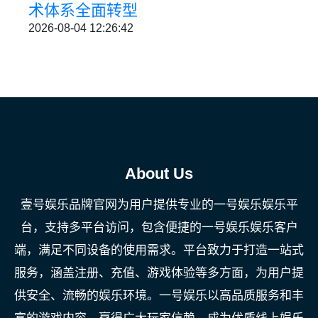
术体系全面转型
2026-08-04 12:26:42
About Us
壹号娱乐品牌官网为用户提供专业的一号娱乐娱乐平
台，支持多平台访问，包含便捷的一号娱乐娱乐客户
端，满足不同设备的使用需求。平台致力于打造一站式
服务，涵盖注册、充值、游戏体验等多方面，为用户提
供安全、流畅的娱乐环境。一号娱乐以高品质服务和丰