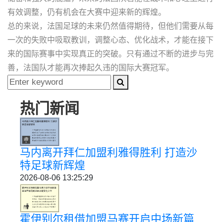
有效调整，仍有机会在大赛中迎来新的辉煌。
总的来说，法国足球的未来仍然值得期待，但他们需要从每
一次的失败中吸取教训，调整心态、优化战术，才能在接下
来的国际赛事中实现真正的突破。只有通过不断的进步与完
善，法国队才能再次捧起久违的国际大赛冠军。
热门新闻
马内离开拜仁加盟利雅得胜利 打造沙
特足球新辉煌
2026-08-06 13:25:29
霍伊别尔租借加盟马赛开启中场新篇