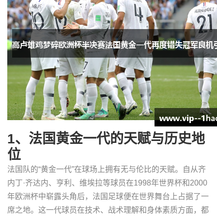
1、法国黄金一代的天赋与历史地
位
法国队的“黄金一代”在球场上拥有无与伦比的天赋。自从齐
内丁·齐达内、亨利、维埃拉等球员在1998年世界杯和2000
年欧洲杯中崭露头角后，法国足球便在世界舞台上占据了一
席之地。这一代球员在技术、战术理解和身体素质方面，都