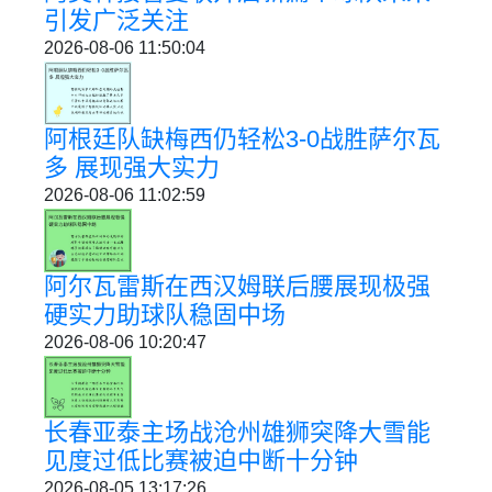
引发广泛关注
2026-08-06 11:50:04
阿根廷队缺梅西仍轻松3-0战胜萨尔瓦
多 展现强大实力
2026-08-06 11:02:59
阿尔瓦雷斯在西汉姆联后腰展现极强
硬实力助球队稳固中场
2026-08-06 10:20:47
长春亚泰主场战沧州雄狮突降大雪能
见度过低比赛被迫中断十分钟
2026-08-05 13:17:26