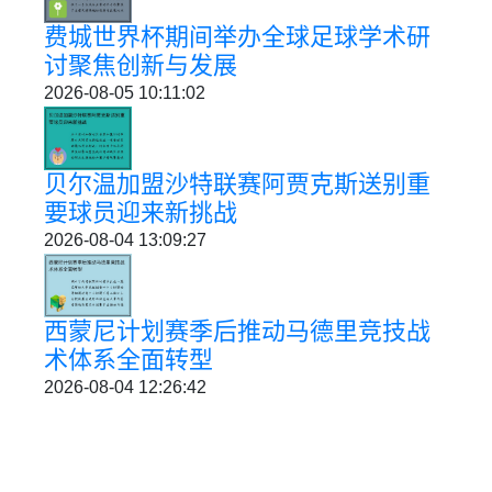
费城世界杯期间举办全球足球学术研
讨聚焦创新与发展
2026-08-05 10:11:02
贝尔温加盟沙特联赛阿贾克斯送别重
要球员迎来新挑战
2026-08-04 13:09:27
西蒙尼计划赛季后推动马德里竞技战
术体系全面转型
2026-08-04 12:26:42