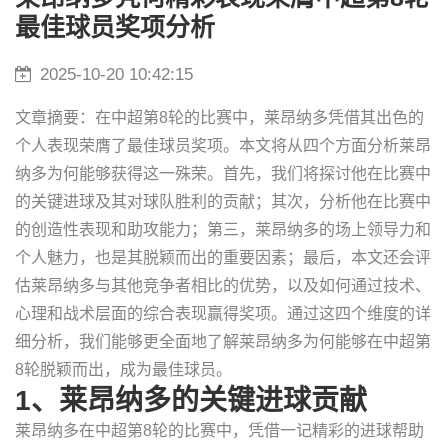
最佳球员奖项分析
2025-10-20 10:42:15
文章摘要：在中超第8轮的比赛中，莱昂纳多凭借其出色的
个人表现荣膺了最佳球员奖项。本文将从四个方面分析莱昂
纳多为何能够获得这一殊荣。首先，我们将探讨他在比赛中
的关键进球及其对球队胜利的贡献；其次，分析他在比赛中
的创造性表现和助攻能力；第三，莱昂纳多的场上领导力和
个人魅力，也是其脱颖而出的重要因素；最后，本文还会评
估莱昂纳多与其他竞争者相比的优势，以及如何通过技术、
心理和战术层面的综合表现赢得奖项。通过这四个维度的详
细分析，我们能够更全面地了解莱昂纳多为何能够在中超第
8轮脱颖而出，成为最佳球员。
1、莱昂纳多的关键进球贡献
莱昂纳多在中超第8轮的比赛中，凭借一记精彩的进球帮助