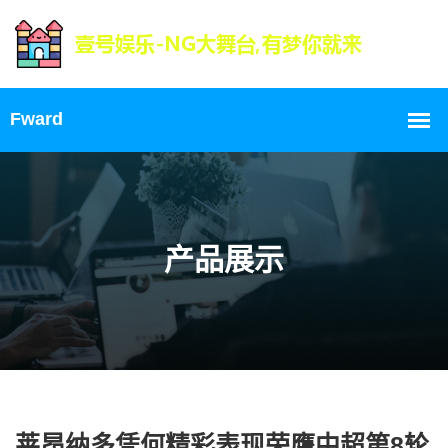
产品展示
莱昂纳多凭何精彩表现荣膺中超第8轮