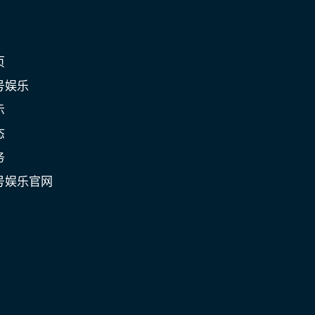
页
号娱乐
示
态
务
号娱乐官网