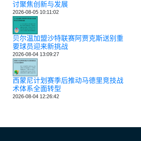
讨聚焦创新与发展
2026-08-05 10:11:02
贝尔温加盟沙特联赛阿贾克斯送别重
要球员迎来新挑战
2026-08-04 13:09:27
西蒙尼计划赛季后推动马德里竞技战
术体系全面转型
2026-08-04 12:26:42