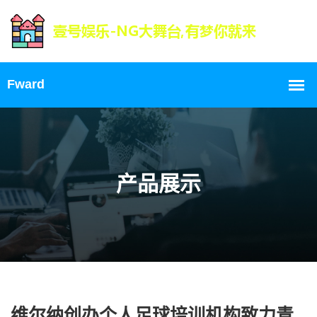
产品展示
维尔纳创办个人足球培训机构致力青