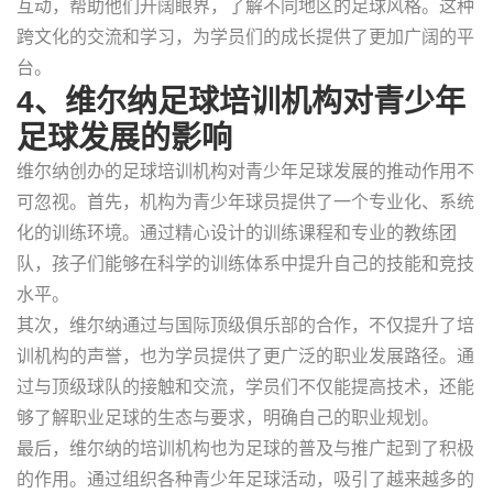
互动，帮助他们开阔眼界，了解不同地区的足球风格。这种
跨文化的交流和学习，为学员们的成长提供了更加广阔的平
台。
4、维尔纳足球培训机构对青少年
足球发展的影响
维尔纳创办的足球培训机构对青少年足球发展的推动作用不
可忽视。首先，机构为青少年球员提供了一个专业化、系统
化的训练环境。通过精心设计的训练课程和专业的教练团
队，孩子们能够在科学的训练体系中提升自己的技能和竞技
水平。
其次，维尔纳通过与国际顶级俱乐部的合作，不仅提升了培
训机构的声誉，也为学员提供了更广泛的职业发展路径。通
过与顶级球队的接触和交流，学员们不仅能提高技术，还能
够了解职业足球的生态与要求，明确自己的职业规划。
最后，维尔纳的培训机构也为足球的普及与推广起到了积极
的作用。通过组织各种青少年足球活动，吸引了越来越多的