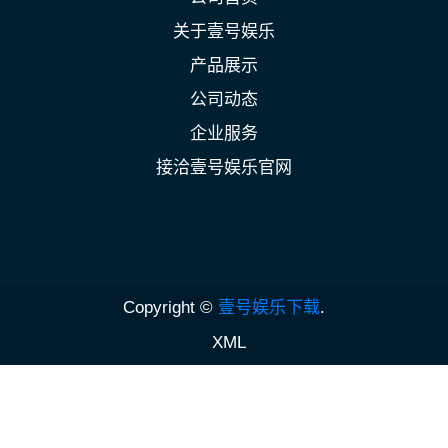
关于壹号娱乐
产品展示
公司动态
企业服务
接洽壹号娱乐官网
Copyright ©
壹号娱乐下载
.
XML