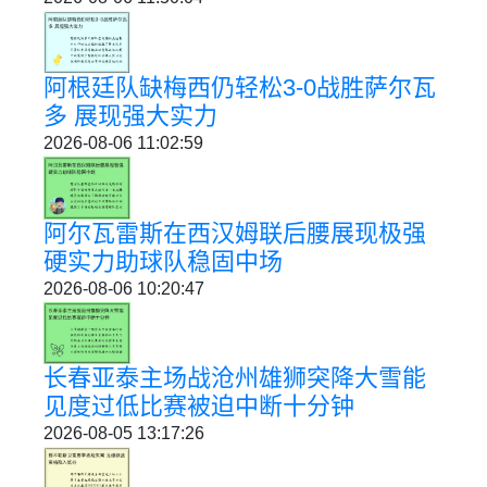
阿根廷队缺梅西仍轻松3-0战胜萨尔瓦
多 展现强大实力
2026-08-06 11:02:59
阿尔瓦雷斯在西汉姆联后腰展现极强
硬实力助球队稳固中场
2026-08-06 10:20:47
长春亚泰主场战沧州雄狮突降大雪能
见度过低比赛被迫中断十分钟
2026-08-05 13:17:26