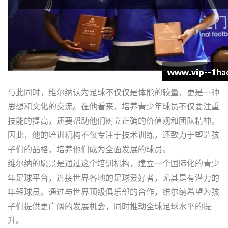
与此同时，维尔纳认为足球不仅仅是体能的较量，更是一种
思想和文化的交流。在他看来，培养青少年球员不仅要注重
技能的提高，还要帮助他们树立正确的价值观和团队精神。
因此，他的培训机构不仅专注于技术训练，还致力于塑造孩
子们的品格，培养他们成为全面发展的球员。
维尔纳的愿景是通过这个培训机构，建立一个国际化的青少
年足球平台，连接世界各地的足球爱好者，尤其是有潜力的
年轻球员。通过与世界顶级俱乐部的合作，维尔纳希望为孩
子们提供更广阔的发展机会，同时推动全球足球水平的提
升。