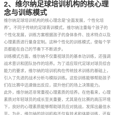
2、维尔纳足球培训机构的核心理
念与训练模式
维尔纳足球培训机构的核心理念是“全面发展，个性化培
养”。不同于传统的足球青训模式，维尔纳注重每个孩子的
个性化发展，训练方案根据孩子的身体条件、技术特点以及
心理素质进行量身定制。这种个性化的训练模式，使每个学
员都能在自己的节奏下不断进步。
训练模式方面，维尔纳不仅重视球员的基本功训练，还强调
战术意识和团队协作的培养。为了适应现代足球对球员综合
能力的要求，维尔纳的培训机构在传统技术训练的基础上，
引入了先进的战术分析与模拟训练。这些训练能够帮助孩子
们在比赛中迅速做出反应，提升他们的场上决策能力。
此外，维尔纳还非常重视心理素质的培养。在他看来，心理
素质对年轻球员的成长至关重要，尤其是在比赛的高压环境
下，良好的心理素质能够帮助球员应对挑战，发挥出最佳水
平。为此，维尔纳的培训机构不仅有技术和体能训练，还有