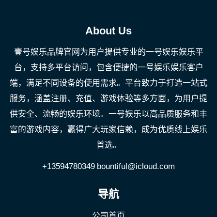
About Us
壹号娱乐品牌官网为用户提供专业的一号娱乐娱乐平
台，支持多平台访问，包含便捷的一号娱乐娱乐客户
端，满足不同设备的使用需求。平台致力于打造一站式
服务，涵盖注册、充值、游戏体验等多方面，为用户提
供安全、流畅的娱乐环境。一号娱乐以高品质服务和丰
富的游戏内容，赢得广大玩家信赖，成为优质线上娱乐
首选。
+13594780349
bountiful@icloud.com
导航
公司首页