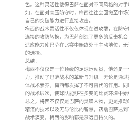
色。这种灵活性使得巴萨在面对不同风格的对手
如，在面对高压防守时，梅西往往会回撤至中场
自己的突破能力进行直接攻击。
梅西的战术灵活性不仅仅体现在进攻端，在防守
连接的攻防转换，为巴萨创造了更多的反击机会
适应能力使巴萨在比赛中始终处于主动地位，无
的选择。
总结：
梅西不仅仅是一位顶级的足球运动员，他还是一
力，推动了巴萨战术的革新与升级。无论是通过
体战术素养，梅西都发挥了不可替代的作用。同
的战术层次，使球队能够在多变的比赛环境中始
总之，梅西不仅仅是巴萨的灵魂人物，更是推动
精湛的技术以及无与伦比的智慧，帮助巴萨达到
战术演变，梅西的影响都是深远且持久的。