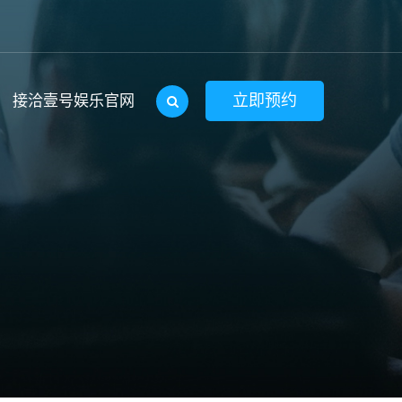
立即预约
接洽壹号娱乐官网