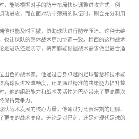
时，能够根据对手的防守布局快速调整进攻方式。例
调动进攻，而在面对防守薄弱的队伍时，则会充分利用
端他也能及时回撤，协助球队进行防守压迫。这种无缝
，也让球队的整体战术更加协调一致。梅西的这种战术
论是进攻还是防守，梅西都能根据战术需求做出最合适
位出色的战术家。他通过自身卓越的足球智慧和技术能
提高球队进攻流畅度，还是通过精准的决策能力提升整
时，他的组织能力和战术灵活性为巴萨带来了更高层次
终保持竞争力。
球队战术发展的核心力量。他通过对比赛深刻的理解、
了更高的战术高度。无论是对巴萨，还是对现代足球的