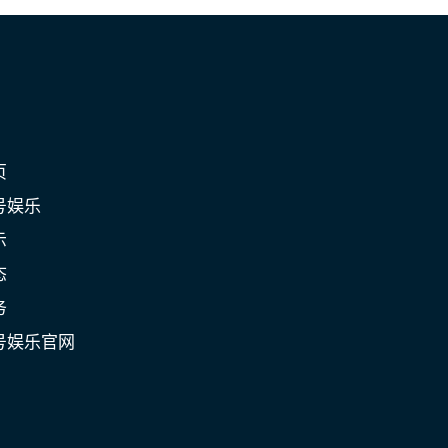
页
号娱乐
示
态
务
号娱乐官网