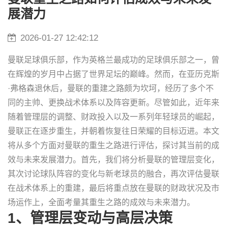
展潜力
2026-01-27 12:42:12
曼联足球俱乐部，作为英格兰最成功的足球俱乐部之一，曾
在辉煌的岁月中占据了世界足坛的巅峰。然而，在亚历克斯
·弗格森退休后，曼联的重建之路颇为坎坷，经历了多个不
同的主帅、更换战术体系以及阵容更新。尽管如此，近年来
随着管理层的调整、财政投入以及一系列年轻球员的崛起，
曼联正在逐步重生，并朝着恢复往日荣耀的目标迈进。本文
将从多个方面对曼联的重生之路进行评估，探讨其当前的成
效与未来发展潜力。首先，我们将分析曼联的管理层变化，
其次讨论球队阵容的变化与新老球员的融合，再次评估曼联
在战术体系上的重建，最后将重点放在曼联的财政状况及市
场运作上，全面考量其重生之路的成效与未来潜力。
1、管理层变动与高层决策