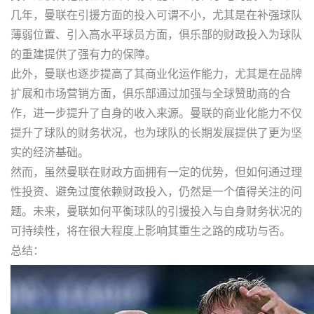
几年，曼联在引援方面的投入可谓不小，尤其是在补强球队
薄弱位置、引入高水平球员方面，俱乐部的财政投入为球队
的重建提供了强有力的保障。
此外，曼联也逐步提高了其商业化运作能力，尤其是在品牌
扩展和市场营销方面，俱乐部通过加强与全球赞助商的合
作，进一步提升了自身的收入来源。曼联的商业化能力不仅
提升了球队的财务状况，也为球队的长期发展提供了更为坚
实的经济基础。
然而，虽然曼联在财政方面拥有一定的优势，但如何通过理
性投资、避免过度依赖财政投入，仍然是一个值得关注的问
题。未来，曼联如何平衡球队的引援投入与自身财务状况的
可持续性，将在很大程度上影响其重生之路的成功与否。
总结：