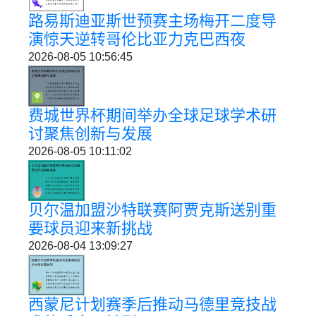
路易斯迪亚斯世预赛主场梅开二度导
演惊天逆转哥伦比亚力克巴西夜
2026-08-05 10:56:45
费城世界杯期间举办全球足球学术研
讨聚焦创新与发展
2026-08-05 10:11:02
贝尔温加盟沙特联赛阿贾克斯送别重
要球员迎来新挑战
2026-08-04 13:09:27
西蒙尼计划赛季后推动马德里竞技战