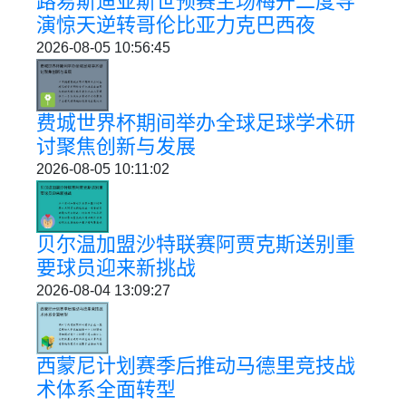
路易斯迪亚斯世预赛主场梅开二度导
演惊天逆转哥伦比亚力克巴西夜
2026-08-05 10:56:45
费城世界杯期间举办全球足球学术研
讨聚焦创新与发展
2026-08-05 10:11:02
贝尔温加盟沙特联赛阿贾克斯送别重
要球员迎来新挑战
2026-08-04 13:09:27
西蒙尼计划赛季后推动马德里竞技战
术体系全面转型