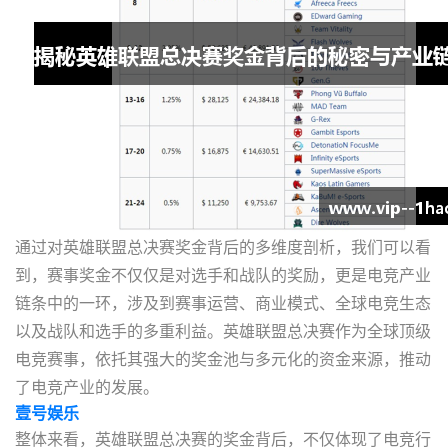
通过对英雄联盟总决赛奖金背后的多维度剖析，我们可以看
到，赛事奖金不仅仅是对选手和战队的奖励，更是电竞产业
链条中的一环，涉及到赛事运营、商业模式、全球电竞生态
以及战队和选手的多重利益。英雄联盟总决赛作为全球顶级
电竞赛事，依托其强大的奖金池与多元化的资金来源，推动
了电竞产业的发展。
壹号娱乐
整体来看，英雄联盟总决赛的奖金背后，不仅体现了电竞行