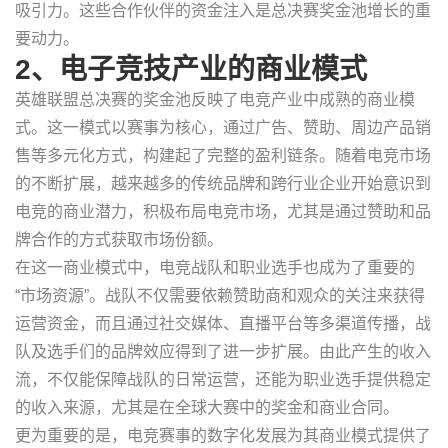
吸引力。这些合作伙伴的资金注入是总决赛奖金池增长的重
要动力。
2、电子竞技产业的商业模式
英雄联盟总决赛的奖金池反映了电竞产业中成熟的商业模
式。这一模式以赛事为核心，通过广告、赞助、周边产品销
售等多元化方式，构建起了完整的盈利链条。随着电竞市场
的不断扩展，越来越多的传统品牌和跨行业企业开始意识到
电竞的商业潜力，积极布局电竞市场，尤其是通过赞助和品
牌合作的方式获取市场份额。
在这一商业模式中，电竞战队和职业选手也成为了重要的
“市场资源”。战队不仅需要依赖赞助商和观众的关注来获得
运营资金，而且通过社交媒体、直播平台等多渠道传播，战
队及选手们的品牌效应得到了进一步扩展。由此产生的收入
流，不仅能保障战队的日常运营，还能为职业选手提供稳定
的收入来源，尤其是在全球大赛中的奖金和商业合同。
更为重要的是，电竞赛事的数字化发展为其商业模式提供了