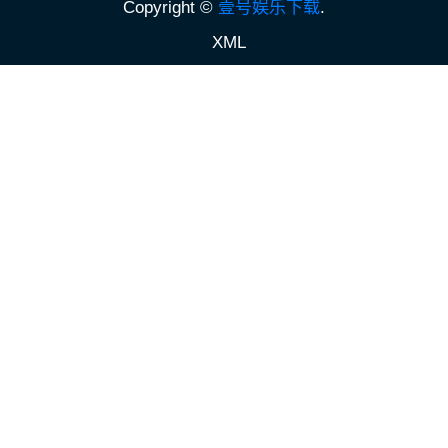
Copyright ©
壹号娱乐下载
.
XML