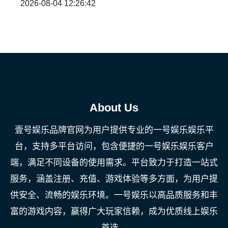
2026-08-04 12:26:42
About Us
壹号娱乐品牌官网为用户提供专业的一号娱乐娱乐平
台，支持多平台访问，包含便捷的一号娱乐娱乐客户
端，满足不同设备的使用需求。平台致力于打造一站式
服务，涵盖注册、充值、游戏体验等多方面，为用户提
供安全、流畅的娱乐环境。一号娱乐以高品质服务和丰
富的游戏内容，赢得广大玩家信赖，成为优质线上娱乐
首选。