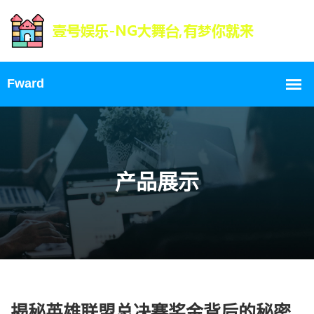
产品展示
揭秘英雄联盟总决赛奖金背后的秘密