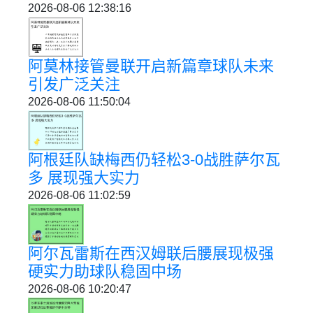
2026-08-06 12:38:16
阿莫林接管曼联开启新篇章球队未来
引发广泛关注
2026-08-06 11:50:04
阿根廷队缺梅西仍轻松3-0战胜萨尔瓦
多 展现强大实力
2026-08-06 11:02:59
阿尔瓦雷斯在西汉姆联后腰展现极强
硬实力助球队稳固中场
2026-08-06 10:20:47