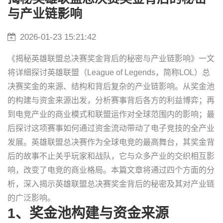
与产业链影响
2026-01-23 15:21:42
《揭秘英雄联盟总决赛奖金背后的秘密与产业链影响》一文
将详细探讨英雄联盟（League of Legends，简称LOL）总
决赛奖金的来源、结构和背后复杂的产业链影响。从奖金池
的构建与资金来源出发，分析赛事背后各方的利益博弈；再
到电竞产业的商业模式和联盟运作对全球范围内的影响；最
后探讨这项赛事如何通过资金流动带动了电子竞技的全产业
发展。英雄联盟总决赛作为全球电竞的最高舞台，其奖金背
后的故事不止关乎玩家和战队，它与众多产业的交织相互影
响，改变了电竞的商业格局。本篇文章将通过四个方面的分
析，深入揭示英雄联盟总决赛奖金背后的秘密及其对产业链
的广泛影响。
1、奖金池构建与资金来源