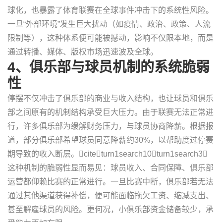
球化，也暴露了体育联赛在全球事件冲击下的系统性风险。
一旦“外部环境”发生巨大扰动（如疫情、政治、政策、人流
限制等），这种体系便可能被撼动，影响不仅限本地，而是
通过转播、媒体、版权市场迅速波及全球。
4、俱乐部与球员机制的系统脆弱
性
停摆不仅冲击了俱乐部的商业与收入结构，也让球员和俱乐
部之间原有的机制结构承受巨大压力。由于联赛无法正常进
行，许多俱乐部为缓解财务压力，与球员协商降薪。根据报
道，部分俱乐部希望球员同意降薪约30%，以帮助度过停赛
期导致的收入断层。citeturn1search10turn1search3
这种机制的脆弱性显而易见：球员收入、合同保障、俱乐部
运营都仰赖比赛的正常进行。一旦比赛中断，俱乐部若无法
通过其他渠道获得补偿，便可能面临拖欠工资、缩减支出、
甚至解雇球员的风险。更何况，小俱乐部资金储备较少，承