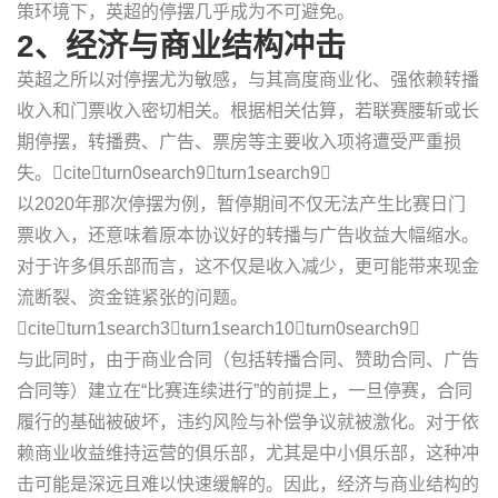
策环境下，英超的停摆几乎成为不可避免。
2、经济与商业结构冲击
英超之所以对停摆尤为敏感，与其高度商业化、强依赖转播
收入和门票收入密切相关。根据相关估算，若联赛腰斩或长
期停摆，转播费、广告、票房等主要收入项将遭受严重损
失。citeturn0search9turn1search9
以2020年那次停摆为例，暂停期间不仅无法产生比赛日门
票收入，还意味着原本协议好的转播与广告收益大幅缩水。
对于许多俱乐部而言，这不仅是收入减少，更可能带来现金
流断裂、资金链紧张的问题。
citeturn1search3turn1search10turn0search9
与此同时，由于商业合同（包括转播合同、赞助合同、广告
合同等）建立在“比赛连续进行”的前提上，一旦停赛，合同
履行的基础被破坏，违约风险与补偿争议就被激化。对于依
赖商业收益维持运营的俱乐部，尤其是中小俱乐部，这种冲
击可能是深远且难以快速缓解的。因此，经济与商业结构的