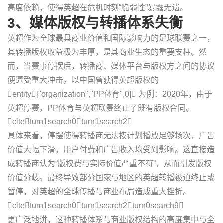
高度依赖，使得英超在危机时刻“脆弱性”暴露无遗。
3、媒体版权与转播体系失衡
英超作为全球最具商业价值和国际影响力的足球联赛之一，
其转播版权收益极为丰厚，是其商业生态的重要支柱。然
而，当赛事停摆后，转播商、媒体平台与版权方之间的协议
便遭受重大冲击。以中国曾获得英超版权的
entity["organization","PP体育",0] 为例：2020年，由于
英超停赛，PP体育与英超联赛终止了既有版权合同。
citeturn1search0turn1search2
具体来看，停摆使得转播商无法按计划播放足够场次，广告
价值大幅下滑，用户付费和广告收入均受到影响。这直接造
成转播商认为“版权费与实际价值严重不符”，从而引发版权
价值分歧。最终导致部分国家与地区的英超转播被迫终止或
暂停，对英超的全球传播与商业布局造成重大挫折。
citeturn1search0turn1search2turn0search9
更广泛地讲，这种转播体系与商业版权结构的高度集中与全