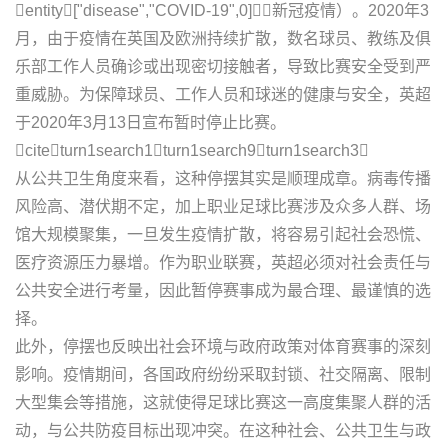
entity["disease","COVID-19",0]（新冠疫情）。2020年3
月，由于疫情在英国及欧洲持续扩散，数名球员、教练及俱
乐部工作人员确诊或出现密切接触者，导致比赛安全受到严
重威胁。为保障球员、工作人员和球迷的健康与安全，英超
于2020年3月13日宣布暂时停止比赛。
citeturn1search1turn1search9turn1search3
从公共卫生角度来看，这种停摆其实是顺理成章。病毒传播
风险高、潜伏期不定，加上职业足球比赛涉及众多人群、场
馆大规模聚集，一旦发生疫情扩散，将容易引起社会恐慌、
医疗资源压力暴增。作为职业联赛，英超必须对社会责任与
公共安全进行考量，因此暂停赛事成为最合理、最谨慎的选
择。
此外，停摆也反映出社会环境与政府政策对体育赛事的深刻
影响。疫情期间，各国政府纷纷采取封锁、社交隔离、限制
大型集会等措施，这就使得足球比赛这一高度集聚人群的活
动，与公共防疫目标出现冲突。在这种社会、公共卫生与政