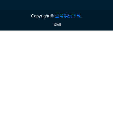
Copyright ©
壹号娱乐下载
.
XML