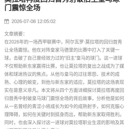
门震惊全场
2026-07-08 12:05:02
文章摘要：
在2026年的一场西甲联赛中，阿尔瓦罗·莫拉塔的回归首秀
让全场震惊。他在对阵皇家马德里的比赛中打入了关键一
球，击破了自己曾经效力过的“旧主”皇马的球门。这一进球
不仅帮助新东家赢得比赛，也让莫拉塔的复出之战成为了媒
体和球迷热议的焦点。从他与皇马的过往恩怨、技术的成
熟、心理的蜕变，到他与新东家的适应，莫拉塔的这场表现
实在是意义非凡。本文将从四个方面详细探讨莫拉塔再度回
归首秀中射破皇马球门震惊全场的背后故事，分析他是如何
从一名曾经的青涩小将成长为如今的成熟射手，如何克服心
理障碍，如何在关键时刻挺身而出，帮助新东家取得胜利。
同时，也会深入探讨这一进球对莫拉塔职业生涯的影响及其