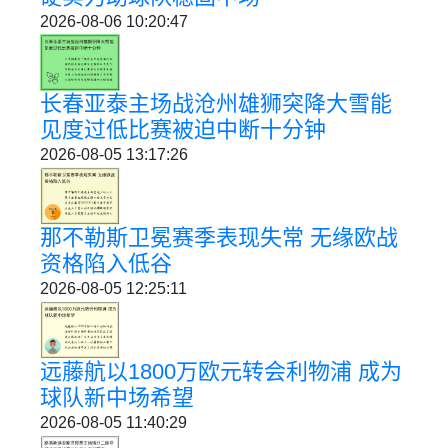
2026-08-06 10:20:47
长春亚泰主场战沧州雄狮突降大雪能
见度过低比赛被迫中断十分钟
2026-08-05 13:17:26
那不勒斯卫冕赛季表现失常 无缘欧战
资格陷入低谷
2026-08-05 12:25:11
远藤航以1800万欧元转会利物浦 成为
球队新中场希望
2026-08-05 11:40:29