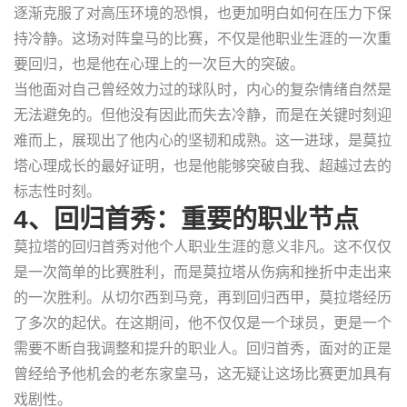
逐渐克服了对高压环境的恐惧，也更加明白如何在压力下保
持冷静。这场对阵皇马的比赛，不仅是他职业生涯的一次重
要回归，也是他在心理上的一次巨大的突破。
当他面对自己曾经效力过的球队时，内心的复杂情绪自然是
无法避免的。但他没有因此而失去冷静，而是在关键时刻迎
难而上，展现出了他内心的坚韧和成熟。这一进球，是莫拉
塔心理成长的最好证明，也是他能够突破自我、超越过去的
标志性时刻。
4、回归首秀：重要的职业节点
莫拉塔的回归首秀对他个人职业生涯的意义非凡。这不仅仅
是一次简单的比赛胜利，而是莫拉塔从伤病和挫折中走出来
的一次胜利。从切尔西到马竞，再到回归西甲，莫拉塔经历
了多次的起伏。在这期间，他不仅仅是一个球员，更是一个
需要不断自我调整和提升的职业人。回归首秀，面对的正是
曾经给予他机会的老东家皇马，这无疑让这场比赛更加具有
戏剧性。