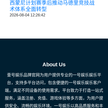
西蒙尼计划赛季后推动马德里竞技战
术体系全面转型
2026-08-04 12:26:42
About Us
壹号娱乐品牌官网为用户提供专业的一号娱乐娱乐平
台，支持多平台访问，包含便捷的一号娱乐娱乐客户
端，满足不同设备的使用需求。平台致力于打造一站式
服务，涵盖注册、充值、游戏体验等多方面，为用户提
供安全、流畅的娱乐环境。一号娱乐以高品质服务和丰