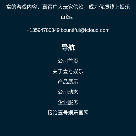
富的游戏内容，赢得广大玩家信赖，成为优质线上娱乐
首选。
+13594780349
bountiful@icloud.com
导航
公司首页
关于壹号娱乐
产品展示
公司动态
企业服务
接洽壹号娱乐官网