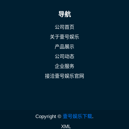
导航
公司首页
关于壹号娱乐
产品展示
公司动态
企业服务
接洽壹号娱乐官网
Copyright ©
壹号娱乐下载
.
XML