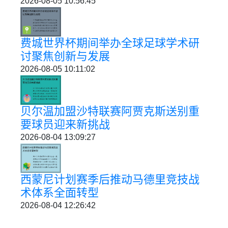
2026-08-05 10:56:45
费城世界杯期间举办全球足球学术研
讨聚焦创新与发展
2026-08-05 10:11:02
贝尔温加盟沙特联赛阿贾克斯送别重
要球员迎来新挑战
2026-08-04 13:09:27
西蒙尼计划赛季后推动马德里竞技战
术体系全面转型
2026-08-04 12:26:42