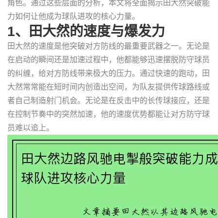
角色。通过这些层面的分析，本文将全面揭示田大然突破能
力如何让他成为球队进攻的核心力量。
1、田大然的速度与爆发力
田大然的速度是他突破对方防线的最重要武器之一。无论是
在启动的瞬间还是加速过程中，他都能够迅速摆脱防守球员
的纠缠，给对方防线带来极大的压力。通过快速的跑动，田
大然常常能在短时间内创造出空间，为队友提供传球路线或
者自己制造射门机会。无论是在反击中的长传球接应，还是
在控制节奏中的突然加速，他的速度优势都能让对方防守球
员难以追上。