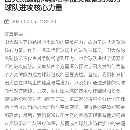
球队进攻核心力量
2026-07-05 12:35:30
文章摘要：
田大然以其边路风驰电掣般的突破能力，成为了球队进攻的
核心力量。作为一名现代足球场上的进攻型球员，田大然的
突破技艺不仅令对手防线感到压力，也为球队提供了源源不
断的进攻威胁。文章从四个方面深入探讨了田大然如何凭借
个人突破能力成为球队进攻的重要支柱。首先，我们将分析
田大然在球场上的速度与爆发力，以及如何通过迅捷的突破
撕开对方防线；其次，探讨田大然的技术动作细腻和多变，
使得他能够应对不同防守方式；第三部分将重点分析他在球
场上所展现出的战术理解与空间感知，使得他的突破能够更
加高效；最后，我们将通过田大然的赛场表现来看他如何通
过突破带动全队进攻体系，从而成为球队攻防转换中的关键