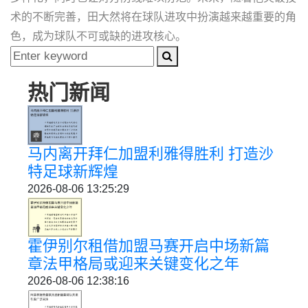
术的不断完善，田大然将在球队进攻中扮演越来越重要的角
色，成为球队不可或缺的进攻核心。
热门新闻
马内离开拜仁加盟利雅得胜利 打造沙
特足球新辉煌
2026-08-06 13:25:29
霍伊别尔租借加盟马赛开启中场新篇
章法甲格局或迎来关键变化之年
2026-08-06 12:38:16