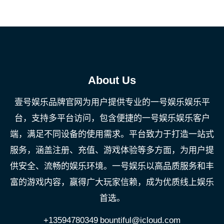
About Us
壹号娱乐品牌官网为用户提供专业的一号娱乐娱乐平
台，支持多平台访问，包含便捷的一号娱乐娱乐客户
端，满足不同设备的使用需求。平台致力于打造一站式
服务，涵盖注册、充值、游戏体验等多方面，为用户提
供安全、流畅的娱乐环境。一号娱乐以高品质服务和丰
富的游戏内容，赢得广大玩家信赖，成为优质线上娱乐
首选。
+13594780349
bountiful@icloud.com