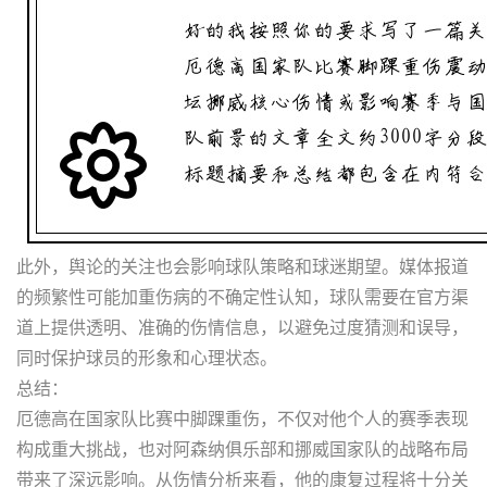
此外，舆论的关注也会影响球队策略和球迷期望。媒体报道
的频繁性可能加重伤病的不确定性认知，球队需要在官方渠
道上提供透明、准确的伤情信息，以避免过度猜测和误导，
同时保护球员的形象和心理状态。
总结：
厄德高在国家队比赛中脚踝重伤，不仅对他个人的赛季表现
构成重大挑战，也对阿森纳俱乐部和挪威国家队的战略布局
带来了深远影响。从伤情分析来看，他的康复过程将十分关