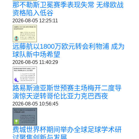
那不勒斯卫冕赛季表现失常 无缘欧战
资格陷入低谷
2026-08-05 12:25:11
远藤航以1800万欧元转会利物浦 成为
球队新中场希望
2026-08-05 11:40:29
路易斯迪亚斯世预赛主场梅开二度导
演惊天逆转哥伦比亚力克巴西夜
2026-08-05 10:56:45
费城世界杯期间举办全球足球学术研
讨聚焦创新与发展