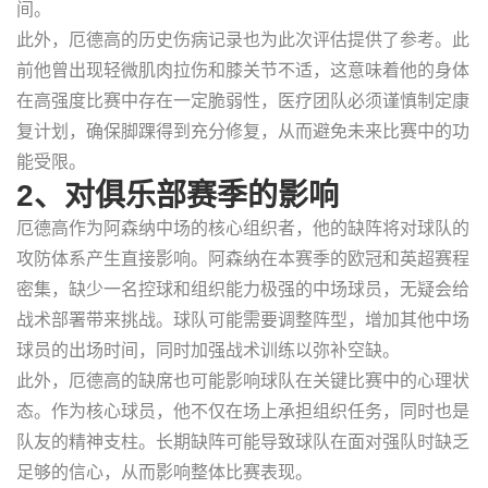
间。
此外，厄德高的历史伤病记录也为此次评估提供了参考。此
前他曾出现轻微肌肉拉伤和膝关节不适，这意味着他的身体
在高强度比赛中存在一定脆弱性，医疗团队必须谨慎制定康
复计划，确保脚踝得到充分修复，从而避免未来比赛中的功
能受限。
2、对俱乐部赛季的影响
厄德高作为阿森纳中场的核心组织者，他的缺阵将对球队的
攻防体系产生直接影响。阿森纳在本赛季的欧冠和英超赛程
密集，缺少一名控球和组织能力极强的中场球员，无疑会给
战术部署带来挑战。球队可能需要调整阵型，增加其他中场
球员的出场时间，同时加强战术训练以弥补空缺。
此外，厄德高的缺席也可能影响球队在关键比赛中的心理状
态。作为核心球员，他不仅在场上承担组织任务，同时也是
队友的精神支柱。长期缺阵可能导致球队在面对强队时缺乏
足够的信心，从而影响整体比赛表现。