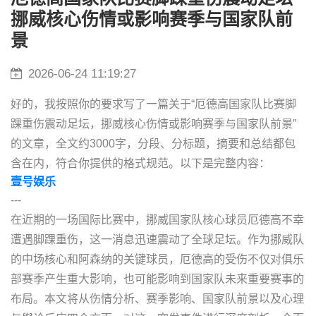
挪威核心伤情或影响赛季与国家队前
景
2026-06-24 11:19:27
好的，我按照你的要求写了一篇关于“厄德高国家队比赛脚
踝重伤震动足坛，挪威核心伤情或影响赛季与国家队前景”
的文章，全文约3000字，分段、分标题，摘要和总结都包
含在内，符合你提供的格式规范。以下是完整内容：
壹号娱乐
---
在近期的一场国际比赛中，挪威国家队核心球员厄德高不幸
遭遇脚踝重伤，这一消息迅速震动了全球足坛。作为挪威队
的中场核心和阿森纳的关键球员，厄德高的受伤不仅对俱乐
部赛季产生重大影响，也可能影响到国家队未来重要赛事的
布局。本文将从伤情分析、赛季影响、国家队前景以及心理