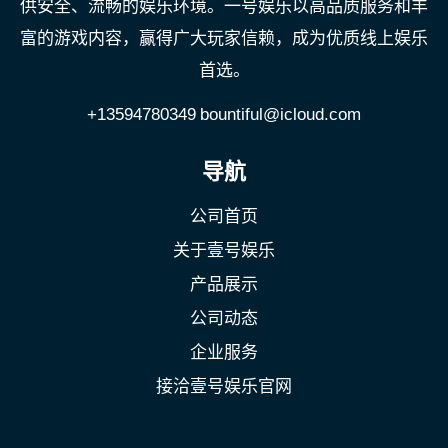
供安全、流畅的娱乐环境。一号娱乐以高品质服务和丰
富的游戏内容，赢得广大玩家信赖，成为优质线上娱乐
首选。
+13594780349
bountiful@icloud.com
导航
公司首页
关于壹号娱乐
产品展示
公司动态
企业服务
接洽壹号娱乐官网