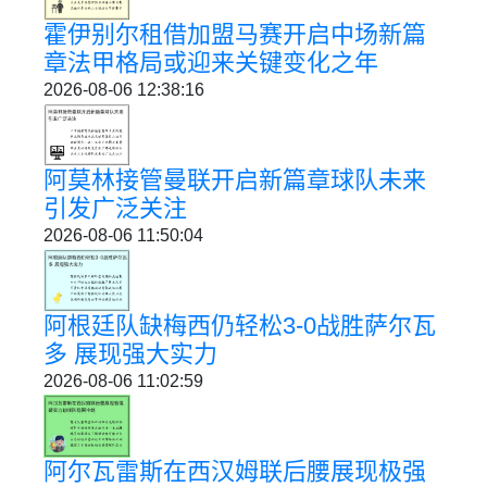
霍伊别尔租借加盟马赛开启中场新篇
章法甲格局或迎来关键变化之年
2026-08-06 12:38:16
阿莫林接管曼联开启新篇章球队未来
引发广泛关注
2026-08-06 11:50:04
阿根廷队缺梅西仍轻松3-0战胜萨尔瓦
多 展现强大实力
2026-08-06 11:02:59
阿尔瓦雷斯在西汉姆联后腰展现极强