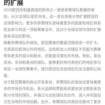
的扩展
2025欧冠改制最直接的影响之一便是参赛球队数量的增
加，从32支球队增至36支。这一变化将极大地扩展欧冠的
全球影响力。更多的参赛球队意味着更多的国家和地区将有
机会参与到这一顶级赛事当中，这对于全球足球市场的扩展
具有深远的影响。
随着参赛球队的增加，欧冠赛事的覆盖范围将进一步扩大，
尤其是在欧洲以外的地区。这些新加入的球队不仅能为赛事
带来更多的观众和粉丝，还能激活潜在的市场。例如，来自
亚洲、非洲和美洲的球队，能够更好地代表他们的地区参与
到这一全球性赛事中，提升欧冠在这些地区的关注度和认知
度。
对于欧冠赛事的商业开发来说，参赛球队的增加也意味着更
多的市场合作机会。各大品牌和赞助商将更加关注那些来自
新兴市场的球队，并通过与这些球队的合作，进入并巩固自
己在当地的市场份额。此外，参赛球队的增加也推动了更多