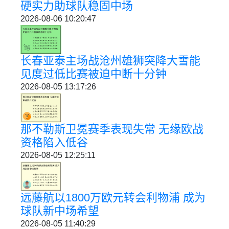
硬实力助球队稳固中场
2026-08-06 10:20:47
长春亚泰主场战沧州雄狮突降大雪能
见度过低比赛被迫中断十分钟
2026-08-05 13:17:26
那不勒斯卫冕赛季表现失常 无缘欧战
资格陷入低谷
2026-08-05 12:25:11
远藤航以1800万欧元转会利物浦 成为
球队新中场希望
2026-08-05 11:40:29