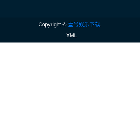
Copyright ©
壹号娱乐下载
.
XML