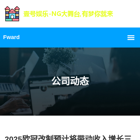
公司动态
2025欧冠改制预计将带动收入增长三