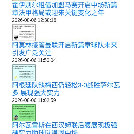
霍伊别尔租借加盟马赛开启中场新篇
章法甲格局或迎来关键变化之年
2026-08-06 12:38:16
阿莫林接管曼联开启新篇章球队未来
引发广泛关注
2026-08-06 11:50:04
阿根廷队缺梅西仍轻松3-0战胜萨尔瓦
多 展现强大实力
2026-08-06 11:02:59
阿尔瓦雷斯在西汉姆联后腰展现极强
硬实力助球队稳固中场