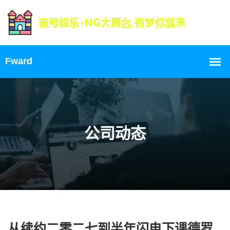
公司动态
从续约二零二七到半年闪电下课德罗