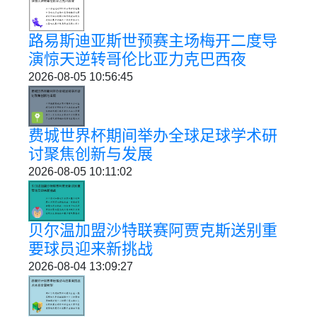
路易斯迪亚斯世预赛主场梅开二度导
演惊天逆转哥伦比亚力克巴西夜
2026-08-05 10:56:45
费城世界杯期间举办全球足球学术研
讨聚焦创新与发展
2026-08-05 10:11:02
贝尔温加盟沙特联赛阿贾克斯送别重
要球员迎来新挑战
2026-08-04 13:09:27