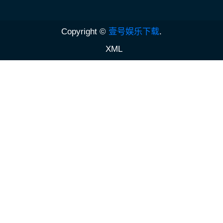
Copyright ©
壹号娱乐下载
.
XML