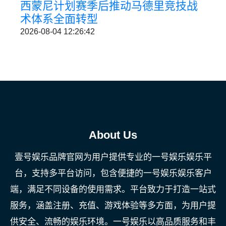
西蒙尼计划赛季后推动马德里竞技战
术体系全面转型
2026-08-04 12:26:42
About Us
壹号娱乐品牌官网为用户提供专业的一号娱乐娱乐平
台，支持多平台访问，包含便捷的一号娱乐娱乐客户
端，满足不同设备的使用需求。平台致力于打造一站式
服务，涵盖注册、充值、游戏体验等多方面，为用户提
供安全、流畅的娱乐环境。一号娱乐以高品质服务和丰