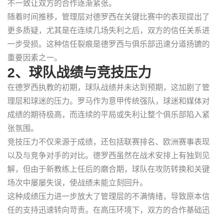
不一致让双方的合作逐渐紧张。
随着时间推移，管理层对德罗西在关键比赛中的表现提出了
更多质疑，尤其是在连续几场失利之后，双方的信任关系进
一步受损。这种信任裂痕是德罗西与俱乐部迅速分道扬镳的
重要因素之一。
2、球队战绩与竞技压力
在德罗西执教的初期，球队战绩并未达到预期，这加剧了管
理层和球迷的压力。罗马作为意甲传统强队，球迷和媒体对
成绩的期待极高，而连续的平局或失利让整个俱乐部陷入紧
张氛围。
竞技压力不仅来源于成绩，还包括联赛排名、欧洲赛事表现
以及与竞争对手的对比。德罗西虽然在战术安排上有独到见
解，但由于新教练上任后的磨合期，球队在攻防转换和关键
场次中屡屡失误，使战绩未能立刻回升。
这种成绩压力进一步放大了管理层的不满情绪，导致原本信
任的支持迅速转向苛责。在高压环境下，双方的合作基础迅