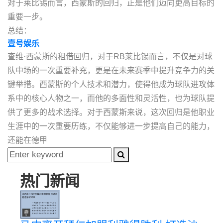
对于莱比锡而言，西蒙斯的回归，正是他们迈向更高目标的
重要一步。
总结：
壹号娱乐
查维·西蒙斯的租借回归，对于RB莱比锡而言，不仅是对球
队中场的一次重要补充，更是在未来赛季中提升竞争力的关
键举措。西蒙斯的个人技术和潜力，使得他成为球队进攻体
系中的核心人物之一，而他的多面性和灵活性，也为球队提
供了更多的战术选择。对于西蒙斯来说，这次回归是他职业
生涯中的一次重要历练，不仅能够进一步提高自己的能力，
还能在德甲
热门新闻