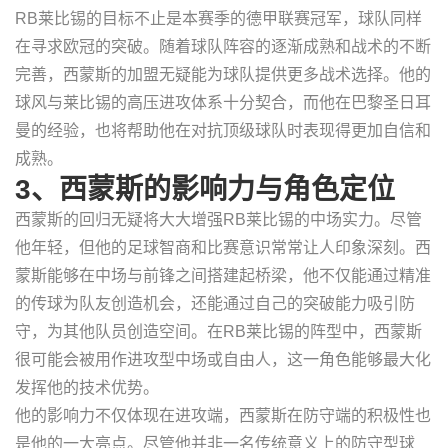
RB莱比锡的目标不止是本赛季的德甲联赛冠军，球队同样
在寻求欧冠的突破。随着球队阵容的逐渐成熟和战术的不断
完善，西蒙斯的加盟无疑能为球队提供更多战术选择。他的
球风与莱比锡的高压进攻体系十分契合，而他在巴黎圣日耳
曼的经验，也将帮助他在对抗顶级球队时表现得更加自信和
成熟。
3、西蒙斯的影响力与角色定位
西蒙斯的回归无疑将大大增强RB莱比锡的中场实力。尽管
他年轻，但他的足球智商和比赛意识常常让人印象深刻。西
蒙斯能够在中场与前锋之间搭建起桥梁，他不仅能通过精准
的传球为队友创造机会，还能通过自己的突破能力吸引防
守，为其他队员创造空间。在RB莱比锡的阵型中，西蒙斯
很可能会被用作进攻型中场或自由人，这一角色能够最大化
发挥他的技术优势。
他的影响力不仅体现在进攻端，西蒙斯在防守端的积极性也
是他的一大亮点。尽管他并非一名传统意义上的防守型球