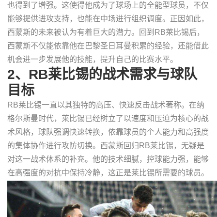
也得到了增强。这使得他成为了球场上的全能型球员，不仅
能够提供进攻支持，也能在中场进行组织调度。正因如此，
西蒙斯的未来被认为有着巨大的潜力。回到RB莱比锡后，
西蒙斯不仅能依靠他在巴黎圣日耳曼积累的经验，还能借此
机会进一步发展他的技能，提升自己的比赛水平。
2、RB莱比锡的战术需求与球队
目标
RB莱比锡一直以其独特的高压、快速反击战术著称。在纳
格尔斯曼时代，莱比锡已经树立了以速度和压迫为核心的战
术风格，球队强调快速转换，依靠球员的个人能力和高强度
的集体协作进行攻防切换。西蒙斯回归RB莱比锡，无疑是
对这一战术体系的补充。他的技术细腻，控球能力强，能够
在高强度的对抗中保持冷静，这正是莱比锡所需要的球员。