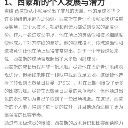
1、西蒙斯的个人发展与潜力
查维·西蒙斯从小就展现出了非凡的天赋，他的足球才华令
许多顶级俱乐部为之倾倒。西蒙斯在青训阶段就屡次获得重
要奖项，其个人技术、视野和创造力都受到专家的高度评
价。作为一名进攻型中场，他在场上的灵活性和技术细腻度
使他成为了对方防线的噩梦。他的控球技术、传球准确性和
进攻意识让他在场上显得非常突出。对于一个年轻球员来
说，西蒙斯的球场表现超出了大多数同龄球员。
西蒙斯的成长历程并非一帆风顺。尽管他在巴萨青训系统表
现优异，但始终未能在一线队中找到立足之地。这促使他选
择了转会到巴黎圣日耳曼（PSG），并在此期间接受了更多
的比赛锻炼。尽管在巴黎圣日耳曼的竞争激烈，但他通过出
色的表现成功为自己争取到了一些出场机会。在这里，西蒙
斯的个人能力得到了进一步的提升，并且他逐渐适应了更为
高强度的比赛节奏。
通过与顶级球员的接触，西蒙斯的战术意识和比赛阅读能力