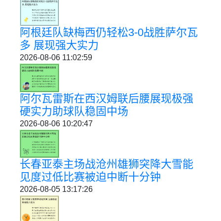
阿根廷队缺梅西仍轻松3-0战胜萨尔瓦
多 展现强大实力
2026-08-06 11:02:59
阿尔瓦雷斯在西汉姆联后腰展现极强
硬实力助球队稳固中场
2026-08-06 10:20:47
长春亚泰主场战沧州雄狮突降大雪能
见度过低比赛被迫中断十分钟
2026-08-05 13:17:26