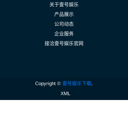
关于壹号娱乐
产品展示
公司动态
企业服务
接洽壹号娱乐官网
Copyright ©
壹号娱乐下载
.
XML