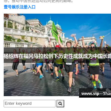
想，推动中国长跑运动迈向更高的巅峰。
壹号娱乐注册入口