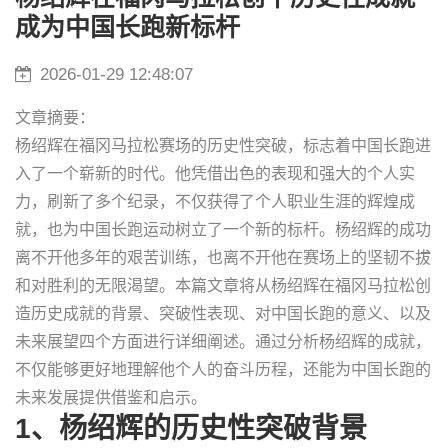
成为中国长跑新标杆
2026-01-29 12:48:07
文章摘要：
杨绍辉在福冈马拉松赛场的历史性突破，标志着中国长跑进
入了一个崭新的时代。他凭借出色的表现和强大的个人实
力，刷新了多个纪录，不仅获得了个人职业生涯的辉煌成
就，也为中国长跑运动树立了一个新的标杆。杨绍辉的成功
离不开他多年的艰苦训练，也离不开他在赛场上的坚韧不拔
和对胜利的无限渴望。本篇文章将从杨绍辉在福冈马拉松创
造历史成就的背景、突破性表现、对中国长跑的意义、以及
未来展望四个方面进行详细阐述。通过分析杨绍辉的成就，
不仅能够更好地理解他个人的奋斗历程，还能为中国长跑的
未来发展提供借鉴和启示。
1、杨绍辉的历史性突破背景