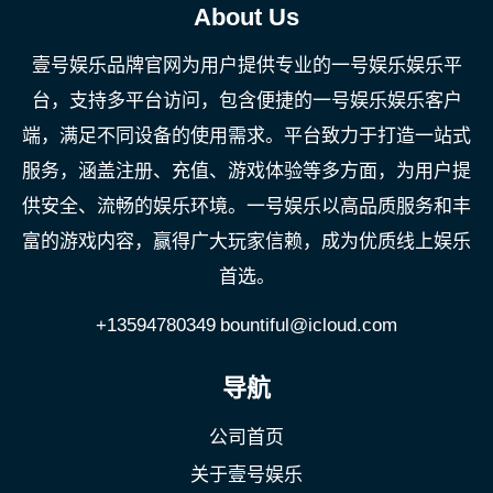
About Us
壹号娱乐品牌官网为用户提供专业的一号娱乐娱乐平
台，支持多平台访问，包含便捷的一号娱乐娱乐客户
端，满足不同设备的使用需求。平台致力于打造一站式
服务，涵盖注册、充值、游戏体验等多方面，为用户提
供安全、流畅的娱乐环境。一号娱乐以高品质服务和丰
富的游戏内容，赢得广大玩家信赖，成为优质线上娱乐
首选。
+13594780349
bountiful@icloud.com
导航
公司首页
关于壹号娱乐