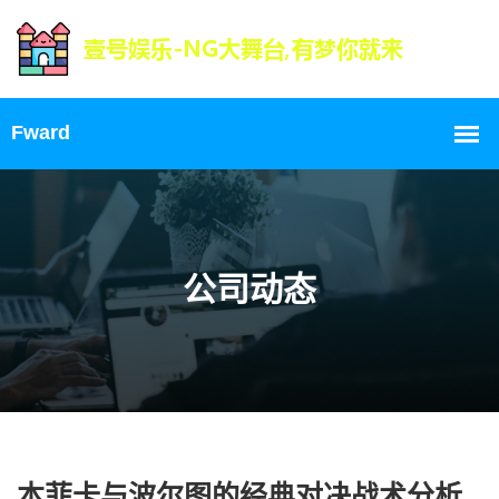
公司动态
本菲卡与波尔图的经典对决战术分析