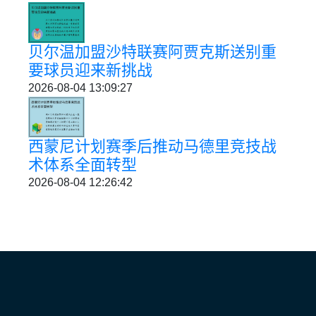
贝尔温加盟沙特联赛阿贾克斯送别重
要球员迎来新挑战
2026-08-04 13:09:27
西蒙尼计划赛季后推动马德里竞技战
术体系全面转型
2026-08-04 12:26:42