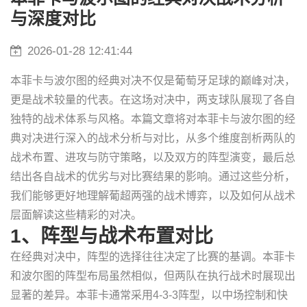
与深度对比
2026-01-28 12:41:44
本菲卡与波尔图的经典对决不仅是葡萄牙足球的巅峰对决，
更是战术较量的代表。在这场对决中，两支球队展现了各自
独特的战术体系与风格。本篇文章将对本菲卡与波尔图的经
典对决进行深入的战术分析与对比，从多个维度剖析两队的
战术布置、进攻与防守策略，以及双方的阵型演变，最后总
结出各自战术的优劣与对比赛结果的影响。通过这些分析，
我们能够更好地理解葡超两强的战术博弈，以及如何从战术
层面解读这些精彩的对决。
1、阵型与战术布置对比
在经典对决中，阵型的选择往往决定了比赛的基调。本菲卡
和波尔图的阵型布局虽然相似，但两队在执行战术时展现出
显著的差异。本菲卡通常采用4-3-3阵型，以中场控制和快