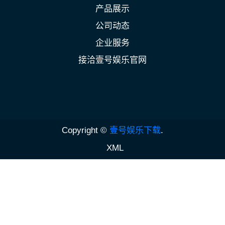
产品展示
公司动态
企业服务
接洽壹号娱乐官网
Copyright ©
壹号娱乐下载
.
XML