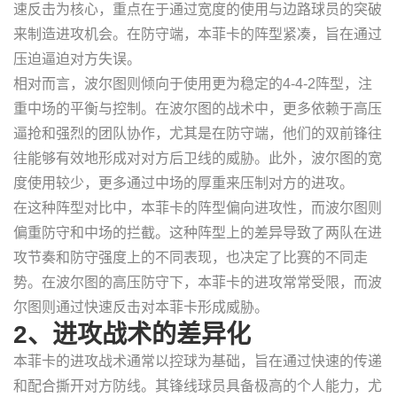
速反击为核心，重点在于通过宽度的使用与边路球员的突破
来制造进攻机会。在防守端，本菲卡的阵型紧凑，旨在通过
压迫逼迫对方失误。
相对而言，波尔图则倾向于使用更为稳定的4-4-2阵型，注
重中场的平衡与控制。在波尔图的战术中，更多依赖于高压
逼抢和强烈的团队协作，尤其是在防守端，他们的双前锋往
往能够有效地形成对对方后卫线的威胁。此外，波尔图的宽
度使用较少，更多通过中场的厚重来压制对方的进攻。
在这种阵型对比中，本菲卡的阵型偏向进攻性，而波尔图则
偏重防守和中场的拦截。这种阵型上的差异导致了两队在进
攻节奏和防守强度上的不同表现，也决定了比赛的不同走
势。在波尔图的高压防守下，本菲卡的进攻常常受限，而波
尔图则通过快速反击对本菲卡形成威胁。
2、进攻战术的差异化
本菲卡的进攻战术通常以控球为基础，旨在通过快速的传递
和配合撕开对方防线。其锋线球员具备极高的个人能力，尤