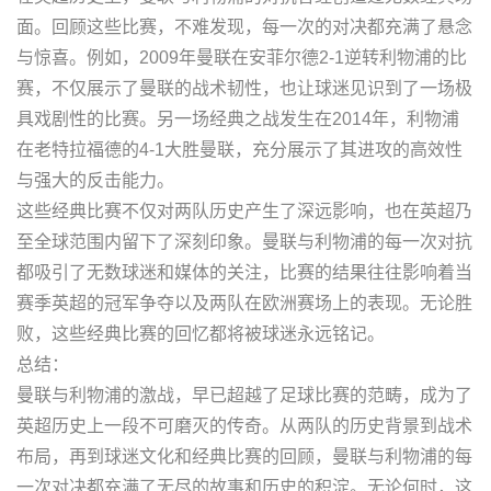
面。回顾这些比赛，不难发现，每一次的对决都充满了悬念
与惊喜。例如，2009年曼联在安菲尔德2-1逆转利物浦的比
赛，不仅展示了曼联的战术韧性，也让球迷见识到了一场极
具戏剧性的比赛。另一场经典之战发生在2014年，利物浦
在老特拉福德的4-1大胜曼联，充分展示了其进攻的高效性
与强大的反击能力。
这些经典比赛不仅对两队历史产生了深远影响，也在英超乃
至全球范围内留下了深刻印象。曼联与利物浦的每一次对抗
都吸引了无数球迷和媒体的关注，比赛的结果往往影响着当
赛季英超的冠军争夺以及两队在欧洲赛场上的表现。无论胜
败，这些经典比赛的回忆都将被球迷永远铭记。
总结：
曼联与利物浦的激战，早已超越了足球比赛的范畴，成为了
英超历史上一段不可磨灭的传奇。从两队的历史背景到战术
布局，再到球迷文化和经典比赛的回顾，曼联与利物浦的每
一次对决都充满了无尽的故事和历史的积淀。无论何时，这