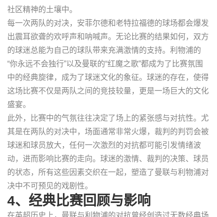
社区精神的土壤中。
每一次两队的对决，安菲尔德和老特拉福德的球场都会爆发
出震耳欲聋的欢呼声和呐喊声。无论比赛的结果如何，双方
的球迷总能为自己的球队带来充满激情的支持。利物浦的
“你永远不会独行”以及曼联的“红魔之歌”都成为了比赛氛围
中的经典旋律，成为了球迷文化的象征。球迷的存在，使得
这场比赛不仅是两队之间的竞技较量，更是一场巨大的文化
盛宴。
此外，比赛中的气氛往往决定了场上的紧张感与对抗性。尤
其是在两队的对决中，场面通常非常火爆，裁判的判罚会被
球迷和球员放大，任何一次激烈的对抗都可能引发情绪波
动，进而影响比赛的走向。球迷的激情、裁判的决策、球员
的状态，所有这些因素交织在一起，塑造了曼联与利物浦对
决中不可预见的戏剧性。
4、经典比赛回顾与影响
在英超历史上，曼联与利物浦的对抗曾经创造过无数经典场