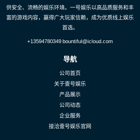
供安全、流畅的娱乐环境。一号娱乐以高品质服务和丰
富的游戏内容，赢得广大玩家信赖，成为优质线上娱乐
首选。
+13594780349
bountiful@icloud.com
导航
公司首页
关于壹号娱乐
产品展示
公司动态
企业服务
接洽壹号娱乐官网