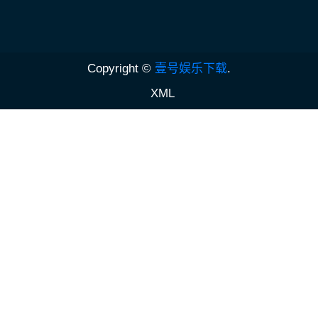
Copyright ©
壹号娱乐下载
.
XML