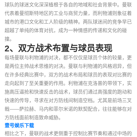
球队的球迷文化深深植根于各自的地域和社会背景中。曼联
代表着曼彻斯特地区的工业与商贸力量，而利物浦则象征着
城市的港口文化和工人阶级的精神。两队球迷间的竞争早已
超越了单纯的体育对抗，成为一种情感的传递和文化的碰
撞。
2、双方战术布置与球员表现
每场曼联与利物浦的对决，都不仅仅是球员个体的较量，更
是两位主帅战术思维的对决。曼联与利物浦的风格迥异，但
在许多经典比赛中，双方的战术布局和球员的表现对比赛的
走向起到了至关重要的作用。利物浦在克洛普的带领下，实
施高压逼抢和快速反击的战术，球员们通过高强度的跑动和
快速的传导，寻求在对方防线间制造空档。尤其是前场三叉
戟——萨拉赫、马内和菲尔米诺的默契配合，往往能够在对
方防线面前制造致命威胁。
壹号娱乐下载
相比之下，曼联的战术更侧重于控制比赛节奏和通过中场的