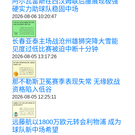
阿尔瓦雷斯在西汉姆联后腰展现极强
硬实力助球队稳固中场
2026-08-06 10:20:47
长春亚泰主场战沧州雄狮突降大雪能
见度过低比赛被迫中断十分钟
2026-08-05 13:17:26
那不勒斯卫冕赛季表现失常 无缘欧战
资格陷入低谷
2026-08-05 12:25:11
远藤航以1800万欧元转会利物浦 成为
球队新中场希望