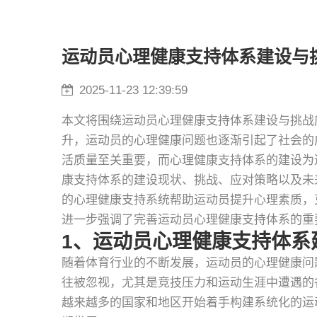
运动员心理健康支持体系建设与
2025-11-23 12:39:59
本文将围绕运动员心理健康支持体系建设与挑战
升，运动员的心理健康问题也逐渐引起了社会的
活质量至关重要，而心理健康支持体系的建设为
康支持体系的建设现状、挑战、应对策略以及未
的心理健康支持系统帮助运动员提升心理素质，
进一步强调了完善运动员心理健康支持体系的重
1、运动员心理健康支持体系
随着体育行业的不断发展，运动员的心理健康问
往被忽视，尤其是竞技压力和运动生涯中遭遇的
越来越多的国家和地区开始着手构建系统化的运