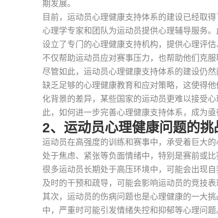
期发展。
目前，运动员心理健康支持体系的建设已经取得
心理学专家和团队为运动员提供心理辅导服务。
设立了专门的心理健康支持机构，提供心理评估
不仅帮助运动员应对赛事压力，也帮助他们克服
尽管如此，运动员心理健康支持体系的建设仍然
缺乏足够的心理健康教育和应对策略，这使得他
化背景的差异，某些国家的运动员更难以接受心
此，如何进一步完善心理健康支持体系，成为亟
2、运动员心理健康问题的挑
运动员在高强度的训练和赛事中，承受着巨大的
处于焦虑、紧张等负面情绪中，特别是赛前或比
很多运动员长期处于高压环境中，可能会出现自
及时的干预和疏导，可能会影响运动员的竞技表
其次，运动员的伤病问题也是心理健康的一大挑
中，严重时可能引发情绪失控和抑郁等心理问题