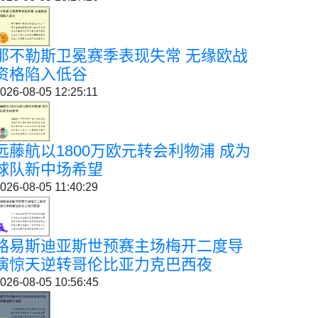
那不勒斯卫冕赛季表现失常 无缘欧战
资格陷入低谷
026-08-05 12:25:11
远藤航以1800万欧元转会利物浦 成为
球队新中场希望
026-08-05 11:40:29
路易斯迪亚斯世预赛主场梅开二度导
演惊天逆转哥伦比亚力克巴西夜
026-08-05 10:56:45