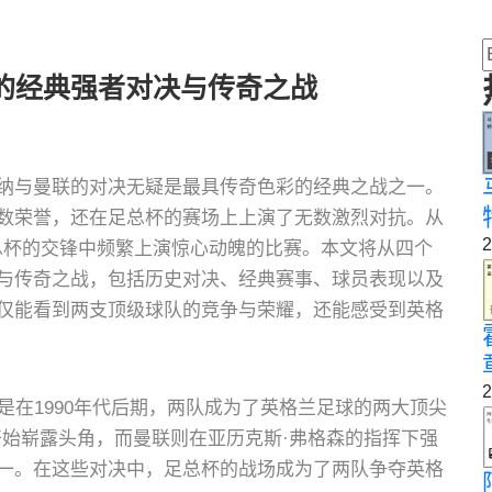
的经典强者对决与传奇之战
纳与曼联的对决无疑是最具传奇色彩的经典之战之一。
数荣誉，还在足总杯的赛场上上演了无数激烈对抗。从
2
足总杯的交锋中频繁上演惊心动魄的比赛。本文将从四个
与传奇之战，包括历史对决、经典赛事、球员表现以及
仅能看到两支顶级球队的竞争与荣耀，还能感受到英格
2
是在1990年代后期，两队成为了英格兰足球的两大顶尖
开始崭露头角，而曼联则在亚历克斯·弗格森的指挥下强
一。在这些对决中，足总杯的战场成为了两队争夺英格