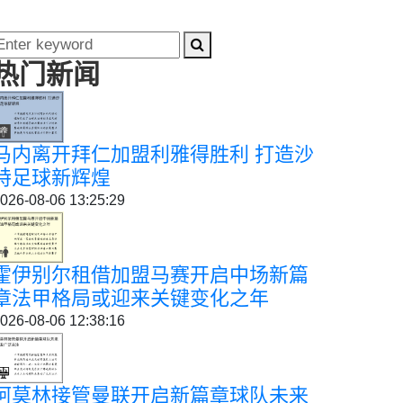
热门新闻
马内离开拜仁加盟利雅得胜利 打造沙
特足球新辉煌
026-08-06 13:25:29
霍伊别尔租借加盟马赛开启中场新篇
章法甲格局或迎来关键变化之年
026-08-06 12:38:16
阿莫林接管曼联开启新篇章球队未来