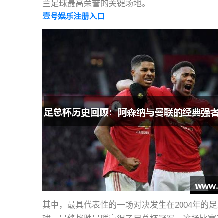
兰足球最高荣誉的关键场地。
壹号娱乐注册入口
其中，最具代表性的一场对决发生在2004年的