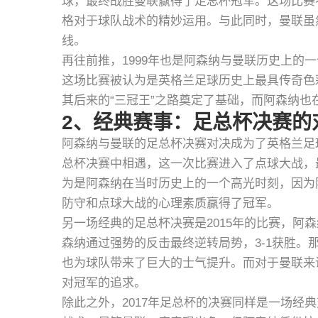
球，最终战胜曼联赢得了足总杯冠军。这场比赛
格对于球队战术的精妙运用。与此同时，曼联虽
线。
再往前推，1999年也是阿森纳与曼联历史上的
这场比赛被认为是英格兰足球历史上最具传奇色
其后来的“三冠王”之路奠定了基础，而阿森纳
2、经典赛事：足总杯决赛的
阿森纳与曼联的足总杯决赛对决成为了英格兰足球
总杯决赛中相遇，这一次比赛进入了点球大战，
为是阿森纳在当时历史上的一个高光时刻，因为
防守和点球大战的心理素质赢得了冠军。
另一场经典的足总杯决赛是2015年的比赛，阿
森纳通过强势的反击最终逆转局势，3-1获胜。
也为球队带来了巨大的士气提升。而对于曼联来
对冠军的追求。
除此之外，2017年足总杯的决赛同样是一场经