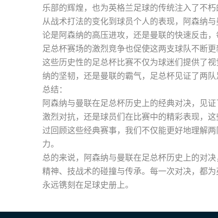
乐部的辉煌，也为英格兰足球的传统注入了不朽
从战术打法的变化到球员个人的表现，阿森纳与
论是阿森纳的高压进攻，还是曼联的快速反击，
足总杯赛场的激烈竞争也促使这两支球队不断更
这些历史性的足总杯比赛不仅为球迷们提供了视
纳的坚韧，还是曼联的霸气，足总杯见证了两队
总结：
阿森纳与曼联在足总杯历史上的经典对决，见证
激烈对抗，还是球员们在比赛中的精彩表现，这
过回顾这些经典赛事，我们不仅能更好地理解两
力。
总的来说，阿森纳与曼联在足总杯历史上的对决
精神、技战术的碰撞与传承。每一次对决，都为
永远镌刻在足球史册上。