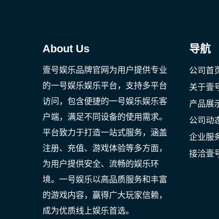
About Us
导航
壹号娱乐品牌官网为用户提供专业
公司首
的一号娱乐娱乐平台，支持多平台
关于壹
访问，包含便捷的一号娱乐娱乐客
产品展
户端，满足不同设备的使用需求。
公司动
平台致力于打造一站式服务，涵盖
企业服
注册、充值、游戏体验等多方面，
接洽壹
为用户提供安全、流畅的娱乐环
境。一号娱乐以高品质服务和丰富
的游戏内容，赢得广大玩家信赖，
成为优质线上娱乐首选。