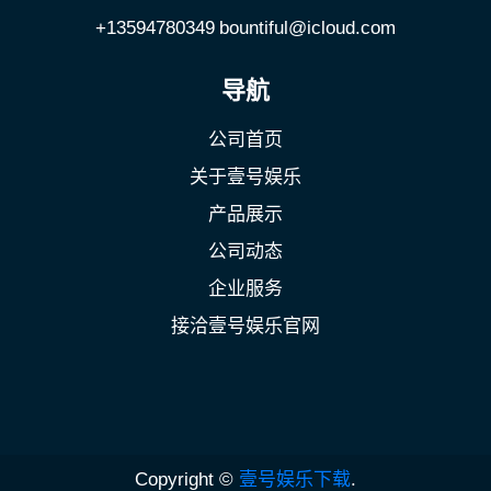
+13594780349
bountiful@icloud.com
导航
公司首页
关于壹号娱乐
产品展示
公司动态
企业服务
接洽壹号娱乐官网
Copyright ©
壹号娱乐下载
.