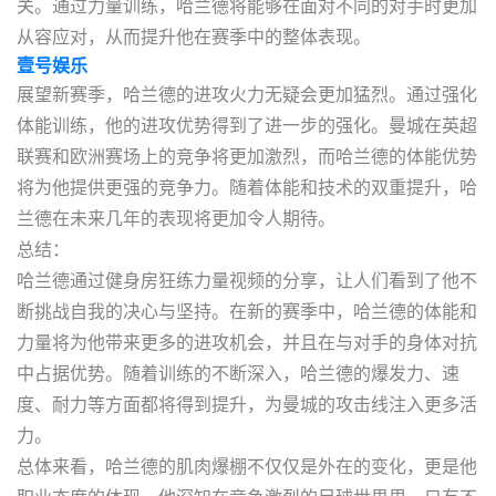
关。通过力量训练，哈兰德将能够在面对不同的对手时更加
从容应对，从而提升他在赛季中的整体表现。
壹号娱乐
展望新赛季，哈兰德的进攻火力无疑会更加猛烈。通过强化
体能训练，他的进攻优势得到了进一步的强化。曼城在英超
联赛和欧洲赛场上的竞争将更加激烈，而哈兰德的体能优势
将为他提供更强的竞争力。随着体能和技术的双重提升，哈
兰德在未来几年的表现将更加令人期待。
总结：
哈兰德通过健身房狂练力量视频的分享，让人们看到了他不
断挑战自我的决心与坚持。在新的赛季中，哈兰德的体能和
力量将为他带来更多的进攻机会，并且在与对手的身体对抗
中占据优势。随着训练的不断深入，哈兰德的爆发力、速
度、耐力等方面都将得到提升，为曼城的攻击线注入更多活
力。
总体来看，哈兰德的肌肉爆棚不仅仅是外在的变化，更是他