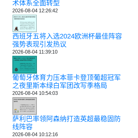
术体系全面转型
2026-08-04 12:26:42
西班牙五将入选2024欧洲杯最佳阵容
强势表现引发热议
2026-08-04 11:39:10
葡萄牙体育力压本菲卡登顶葡超冠军
之夜里斯本绿白军团改写季格局
2026-08-04 10:54:03
萨利巴率领阿森纳打造英超最稳固防
线阵容
2026-08-04 10:12:16