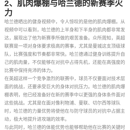
2、肌肉爆棚与哈兰德的新赛季火
力
哈兰德晒出的健身视频中，令人惊叹的是他的肌肉爆棚。从
视频中可以看到，哈兰德的上半身和下半身的肌肉都非常发
达，展现出了他为新赛季所做的艰苦准备。众所周知，英超
联赛是一项对身体要求极高的赛事，尤其是曼城这支顶级球
队，比赛强度和节奏都非常快。哈兰德通过健身训练提升自
己的肌肉量，不仅能够在对抗中占得先机，还能在高强度的
比赛中保持充沛的体力。
在英超这样一个竞争激烈的联赛中，球员不仅要面对技术层
面的挑战，还要承受巨大的身体对抗压力。哈兰德的肌肉爆
棚表明，他已经准备好在新的赛季中以更强的身体条件面对
这些挑战。尤其是在面对像利物浦、曼联、切尔西等球队
时，哈兰德的力量优势将使他在与防守球员的对抗中占据主
动，极大地提升进攻端的效率。
与此同时，哈兰德的体能优势也能够帮助他在比赛的关键时