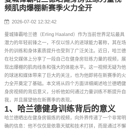
频肌肉爆棚新赛季火力全开
2026-07-02 12:32:42
曼城锋霸哈兰德（Erling Haaland）作为当前世界足坛最具
潜力的年轻前锋之一，不仅以惊人的进球能力著称，其在场
外的训练和身体素质提升也受到了广泛关注。近日，哈兰德
在社交媒体上分享了一段自己在健身房狂练力量的视频，展
现出爆棚的肌肉线条和强大的体能水平。这一视频无疑为他
的球迷和媒体带来了巨大的关注，也为他即将在新赛季的火
力全开奠定了基础。本文将从四个方面详细阐述哈兰德晒健
身房视频的背后意义，分析他如何通过力量训练不断提升自
我，并且展望他在新赛季的表现。
1、哈兰德健身训练背后的意义
哈兰德晒出在健身房锻炼的视频，向外界传递了一个非常明
确的信息：他不仅仅是依靠天赋和技术打拼，而是通过不懈