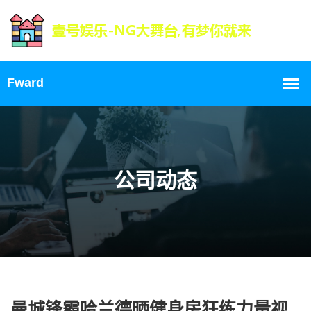
公司动态
曼城锋霸哈兰德晒健身房狂练力量视