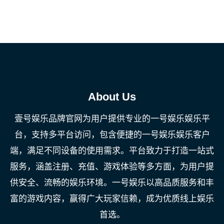
About Us
壹号娱乐品牌官网为用户提供专业的一号娱乐娱乐平
台，支持多平台访问，包含便捷的一号娱乐娱乐客户
端，满足不同设备的使用需求。平台致力于打造一站式
服务，涵盖注册、充值、游戏体验等多方面，为用户提
供安全、流畅的娱乐环境。一号娱乐以高品质服务和丰
富的游戏内容，赢得广大玩家信赖，成为优质线上娱乐
首选。