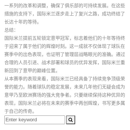
一系列的改革和调整，确保了俱乐部的可持续发展。在这些
措施的支持下，国际米兰逐步走上了复兴之路，成功终结了
长达十年的等待。
总结：
国际米兰提前五轮锁定意甲冠军，标志着他们的十年等待终
于迎来了属于他们的辉煌时刻。这一成就不仅体现了球队在
赛季中的出色表现，也证明了管理层战略眼光的准确。通过
合理的人员引进、战术部署和球员的优异发挥，国际米兰重
新回到了意甲的巅峰位置。
从本赛季的表现来看，国际米兰已经具备了持续竞争顶级荣
誉的能力。随着球队的稳定发展，未来几年他们无疑会成为
意甲乃至欧洲赛场的强大竞争者。只要继续保持这种优异的
表现，国际米兰必将在未来的赛季中再创辉煌，书写更多属
于自己的传奇。