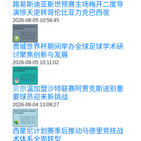
路易斯迪亚斯世预赛主场梅开二度导
演惊天逆转哥伦比亚力克巴西夜
2026-08-05 10:56:45
费城世界杯期间举办全球足球学术研
讨聚焦创新与发展
2026-08-05 10:11:02
贝尔温加盟沙特联赛阿贾克斯送别重
要球员迎来新挑战
2026-08-04 13:09:27
西蒙尼计划赛季后推动马德里竞技战
术体系全面转型