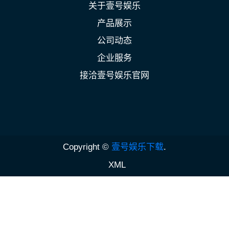
关于壹号娱乐
产品展示
公司动态
企业服务
接洽壹号娱乐官网
Copyright ©
壹号娱乐下载
.
XML