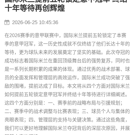
十年等待再创辉煌
2026-06-25 10:45:36
在2026赛季的意甲联赛中，国际米兰提前五轮锁定了本赛
季的意甲冠军，这一历史性成就不仅终结了他们长达十年的
等待，更为球队未来的发展奠定了坚实的基础。此次夺冠的
成功标志着国际米兰在重回顶级舞台后的强势复苏，同时也
是一系列长期积累的成果的体现。通过优秀的战术部署、球
员的全面发挥和管理层的高效运作，国际米兰成功突破了强
敌的围堵，提前达成了目标。本文将从四个方面对国际米兰
如何提前五轮锁定意甲冠军并终结十年等待进行详细阐述。
这四个方面分别是：一、赛季前的战略布局与引援规划；
二、赛季中的战术调整与比赛表现；三、球员个人与集体的
亮眼表现；四、管理层的支持与关键决策。通过这些角度，
我们可以更好地理解国际米兰夺冠背后的深层次原因，并展