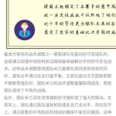
最具代表性的战术调整之一便是球队在面对防守型球队时，
选择通过加强中场控制和边路突破来破解对手的防守反击战
术。这种战术调整使得国际米兰能够在保持进攻效率的同
时，避免对手通过反击打破平衡。尤其在面对尤文图斯和那
不勒斯等强队时，国际米兰的战术调整屡屡取得成效，帮助
球队保持了不败的战绩。
此外，国际米兰还在进攻端和防守端形成了强大的联动。在
进攻上，球队通过高压逼抢和快速反击打击对手，而在防守
上，通过密集的中场和后防线组织确保不留任何漏洞。这种