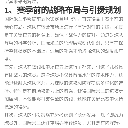
望其未来的辉煌。
1、赛季前的战略布局与引援规划
国际米兰能够提前五轮锁定意甲冠军，首先得益于赛季前的
精心布局。球队在转会市场上进行了有针对性的引援，尤其
是在关键位置的补强上，确保了战斗力的提升。通过对球队
阵容的科学分析，国际米兰的管理层深刻认识到，只有在保
持整体稳定的基础上，适当的补强才能增强球队的深度和广
度。
首先，球队在锋线和中场位置上进行了补充，引进了几名具
有即战力的球员。这些球员不仅具备高水平的技术能力，还
能迅速融入球队体系，为球队的进攻和防守提供多样化的选
择。特别是在前场攻击力上的增强，使得国际米兰的进攻更
加犀利，不仅能够打破强敌的防线，还能在关键比赛中保持
稳定的得分。
其次，球队的引援策略充分考虑到了长远发展，除了即战力
球员外，国际米兰还注重培养年轻球员，尤其是在防守端。